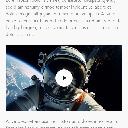
Lorem ipsum dolor sit amet, consetetur sadipscing elitr,
sed diam nonumy eirmod tempor invidunt ut labore et
dolore magna aliquyam erat, sed diam voluptua. At vero
eos et accusam et justo duo dolores et ea rebum. Stet clita
kasd gubergren, no sea takimata sanctus est Lorem ipsum
dolor sit amet.
At vero eos et accusam et justo duo dolores et ea rebum.
Stet clita kasd gubergren, no sea takimata sanctus est