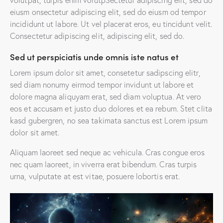
eiusm onsectetur adipiscing elit, sed do eiusm od tempor
incididunt ut labore. Ut vel placerat eros, eu tincidunt velit.
Consectetur adipiscing elit, adipiscing elit, sed do.
Sed ut perspiciatis unde omnis iste natus et
Lorem ipsum dolor sit amet, consetetur sadipscing elitr,
sed diam nonumy eirmod tempor invidunt ut labore et
dolore magna aliquyam erat, sed diam voluptua. At vero
eos et accusam et justo duo dolores et ea rebum. Stet clita
kasd gubergren, no sea takimata sanctus est Lorem ipsum
dolor sit amet.
Aliquam laoreet sed neque ac vehicula. Cras congue eros
nec quam laoreet, in viverra erat bibendum. Cras turpis
urna, vulputate at est vitae, posuere lobortis erat.