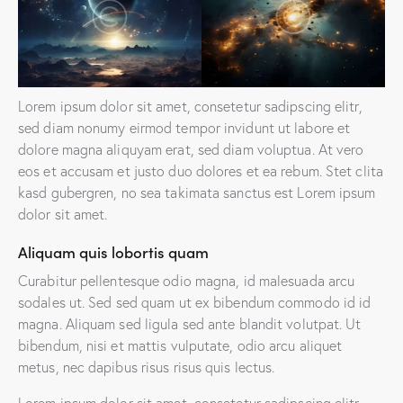
Lorem ipsum dolor sit amet, consetetur sadipscing elitr,
sed diam nonumy eirmod tempor invidunt ut labore et
dolore magna aliquyam erat, sed diam voluptua. At vero
eos et accusam et justo duo dolores et ea rebum. Stet clita
kasd gubergren, no sea takimata sanctus est Lorem ipsum
dolor sit amet.
Aliquam quis lobortis quam
Curabitur pellentesque odio magna, id malesuada arcu
sodales ut. Sed sed quam ut ex bibendum commodo id id
magna. Aliquam sed ligula sed ante blandit volutpat. Ut
bibendum, nisi et mattis vulputate, odio arcu aliquet
metus, nec dapibus risus risus quis lectus.