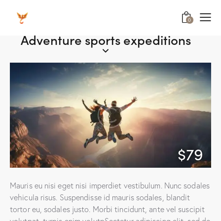
0
Adventure sports expeditions
$79
Mauris eu nisi eget nisi imperdiet vestibulum. Nunc sodales
vehicula risus. Suspendisse id mauris sodales, blandit
tortor eu, sodales justo. Morbi tincidunt, ante vel suscipit
volutpat, turpis enim volutpSectetur adipiscing elit, sed do