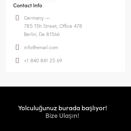
Contact Info
Germany —
785 15h Street, Office 478
Berlin, De 81566
info@email.com
+1 840 841 25 69
Yolculuğunuz burada başlıyor!
Bize Ulaşın!