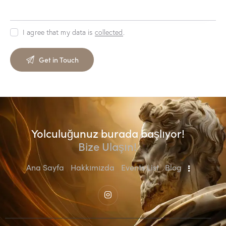
I agree that my data is
collected
.
Yolculuğunuz burada başlıyor!
Bize Ulaşın!
Ana Sayfa
Hakkımızda
Events List
Blog