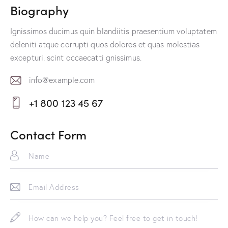
Biography
Ignissimos ducimus quin blandiitis praesentium voluptatem
deleniti atque corrupti quos dolores et quas molestias
excepturi. scint occaecatti gnissimus.
info@example.com
E-
+1 800 123 45 67
m
Ph
ail:
on
Contact Form
e: